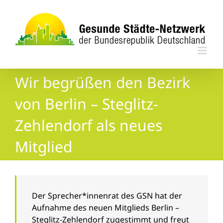
Zum
Inhalt
springen
Wir begrüßen den Bezirk
von Berlin – Steglitz-
Zehlendorf als neues
Mitglied
Zeige
grösseres
Bild
Der Sprecher*innenrat des GSN hat der
Aufnahme des neuen Mitglieds Berlin –
Steglitz-Zehlendorf zugestimmt und freut