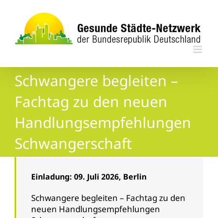
Zum
Inhalt
springen
Schwangere begleiten –
Fachtag zu den neuen
Handlungsempfehlungen
Schwangerschaft
Einladung: 09. Juli 2026, Berlin
Schwangere begleiten – Fachtag zu den
neuen Handlungsempfehlungen