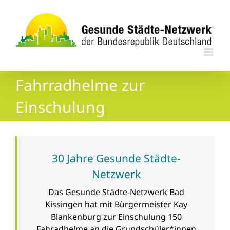
Zum
Inhalt
springen
Fahrradhelme zur
Einschulung
30 Jahre Gesunde Städte-
Netzwerk
Das Gesunde Städte-Netzwerk Bad
Kissingen hat mit Bürgermeister Kay
Blankenburg zur Einschulung 150
Fahradhelme an die Grundschüler*innen