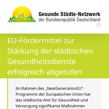
Zum
Inhalt
springen
EU-Fördermittel zur
Stärkung der städtischen
Gesundheitsdienste
erfolgreich abgerufen
Im Rahmen des „NextGenerationEU“-
Programms der Europäischen Union hat
das städtische Amt für Gesundheit und
Versorgung signifikante Maßnahmen