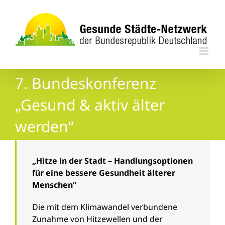
Zum
Inhalt
springen
7. Bundeskonferenz
„Gesund & aktiv älter
werden“
„Hitze in der Stadt – Handlungsoptionen
für eine bessere Gesundheit älterer
Menschen“
Die mit dem Klimawandel verbundene
Zunahme von Hitzewellen und der