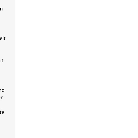
im
elt
it
nd
er
te