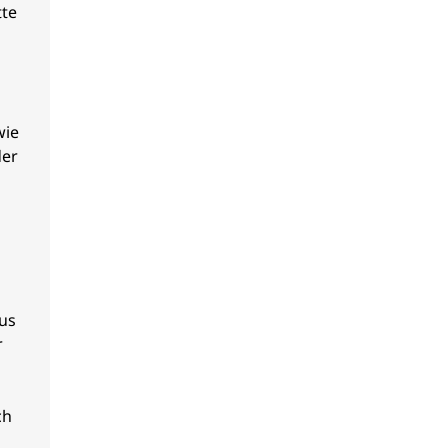
tte
wie
der
us
r
ch