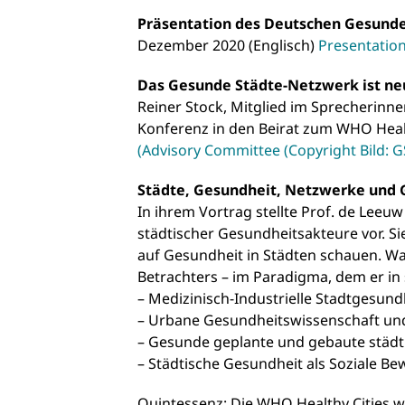
Präsentation des Deutschen Gesund
Dezember 2020 (Englisch)
Presentati
Das Gesunde Städte-Netzwerk ist neu
Reiner Stock, Mitglied im Sprecherin
Konferenz in den Beirat zum WHO Health
(Advisory Committee (Copyright Bild: GS
Städte, Gesundheit, Netzwerke und 
In ihrem Vortrag stellte Prof. de Leeu
städtischer Gesundheitsakteure vor. S
auf Gesundheit in Städten schauen. Was
Betrachters – im Paradigma, dem er in 
– Medizinisch-Industrielle Stadtgesund
– Urbane Gesundheitswissenschaft un
– Gesunde geplante und gebaute städ
– Städtische Gesundheit als Soziale 
Quintessenz: Die WHO Healthy Cities wa