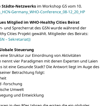
e Städte-Netzwerks
im Workshop G5 vom 10.
on_HCN-Germany_WHO-Conference_08-12_20_HP
es Mitglied im WHO-Healthy Cities Beirat
nen- und Sprecherrat des GSN wurde während der
y Cities Projekt gewählt. Mitglieder des Beirats:
N – Sekretariat))
Globale Steuerung
w eine Struktur zur Einordnung von Aktivitäten
ie nennt vier Paradigmen mit denen Experten und Laien
 ist eine Gesunde Stadt? Die Antwort liegt im Auge des
seiner Betrachtung folgt:
heit
d -forschung
tische Umwelt
Bewegung und Entwicklung
ren in den 80er Jahren die ersten die ein globales