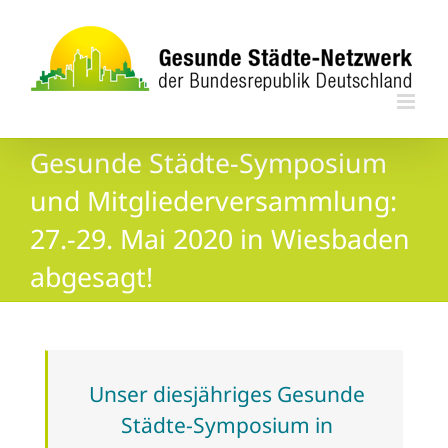
Zum
Inhalt
springen
Gesunde Städte-Symposium
und Mitgliederversammlung:
27.-29. Mai 2020 in Wiesbaden
abgesagt!
Unser diesjähriges Gesunde
Städte-Symposium in